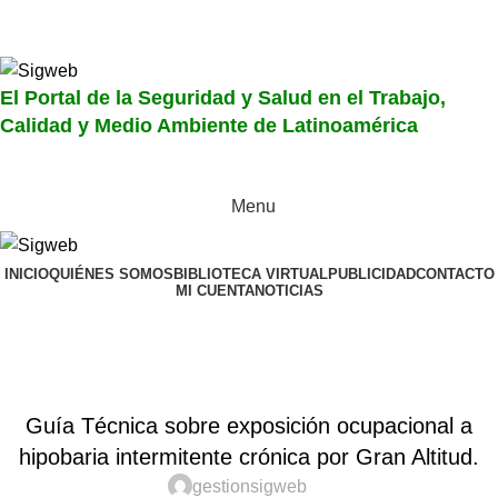
El Portal de la Seguridad y Salud en el Trabajo, Calidad y
Medio Ambiente de Latinoamérica
El Portal de la Seguridad y Salud en el Trabajo,
Calidad y Medio Ambiente de Latinoamérica
Menu
INICIO
QUIÉNES SOMOS
BIBLIOTECA VIRTUAL
PUBLICIDAD
CONTACTO
MI CUENTA
NOTICIAS
Noticias
Home
Noticias
NOTICIAS
Guía Técnica sobre exposición ocupacional a
hipobaria intermitente crónica por Gran Altitud.
gestionsigweb