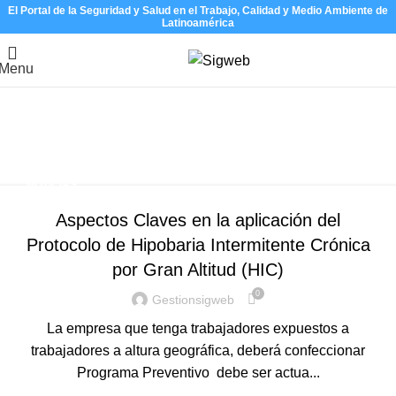
El Portal de la Seguridad y Salud en el Trabajo, Calidad y Medio Ambiente de
Latinoamérica
Menu
Tag Archives: riesgos en la
minería
Home
Posts Tagged "riesgos en la minería"
NOTICIAS
Aspectos Claves en la aplicación del
Protocolo de Hipobaria Intermitente Crónica
por Gran Altitud (HIC)
0
Gestionsigweb
La empresa que tenga trabajadores expuestos a
trabajadores a altura geográfica, deberá confeccionar
Programa Preventivo debe ser actua...