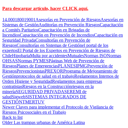
Para descargar artículo, hacer CLICK aquí.
14.000
18001
9001
Asesorías en Prevención de Riesgos
Asesorías en
Sistemas de Gestión
Auditorías en Prevención Riesgos
Capacitación
a Comités Paritarios
Capacitación en Brigadas de
Incendios
Capacitación en Prevención de Incendios
Capacitación en
Seguridad Privada
Consultorías en Prevención de
Riesgos
Consultorías en Sistemas de Gestión
el portal de los
expertos
El Portal de los Expertos en Prevención de Riesgos de
Chile
Hipobaria
Multa por accidentes
Mutuales
Normas ISO
Normas
OHSAS
Normas PYMES
Páginas Web de Prevención de
Riesgos
Planes de Emergencias
PLANESI
PMG
Prevención de
Riesgos
Prevencionistas
PREXOR
Programa de Mejoramiento de
Gestión
protocolos de salud en el trabajo
Reglamentos Internos de
Orden Higiene y Seguridad
Reglamentos para empresas
contratistas
Riesgos en la Construcción
riesgos en la
minería
SEGURIDAD PRIVADA
SEREMI de
salud
Sigweb
SISTEMAS INTEGRADOS DE
GESTIÓN
TMERT
UV
Newer
Claves para implementar el Protocolo de Vigilancia de
Riesgos Psicosociales en el Trabajo
Back to list
Older
Las trampas urbanas de América Latina