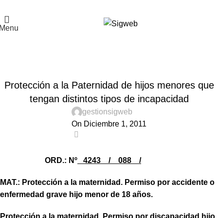
El Portal de la Seguridad y Salud en el Trabajo, Calidad y Medio Ambiente de
Latinoamérica
Menu
Noticias
Home
Noticias
NOTICIAS
Protección a la Paternidad de hijos menores que
tengan distintos tipos de incapacidad
gestionsigweb
On Diciembre 1, 2011
0
ORD.: Nº
4243 / 088 /
MAT.: Protección a la maternidad. Permiso por accidente o
enfermedad grave hijo menor de 18 años.
Protección a la maternidad. Permiso por discapacidad hijo