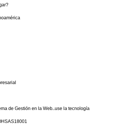
gar?
inoamérica
resarial
ma de Gestión en la Web..use la tecnología
o OHSAS18001