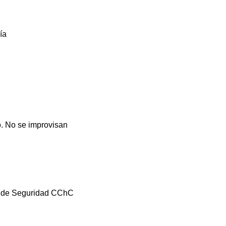
ía
o. No se improvisan
al de Seguridad CChC