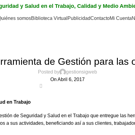
eguridad y Salud en el Trabajo, Calidad y Medio Amb
Quiénes somos
Biblioteca Virtual
Publicidad
Contacto
Mi Cuenta
N
,
GERENCIA DE RIESGOS
SISTEMAS DE GESTIÓN
amienta de Gestión para las o
Posted by
gestionsigweb
On Abril 6, 2017
0
ud en Trabajo
stión de Seguridad y Salud en el Trabajo que entregue las her
 a sus actividades, beneficiando así a sus clientes, trabajador