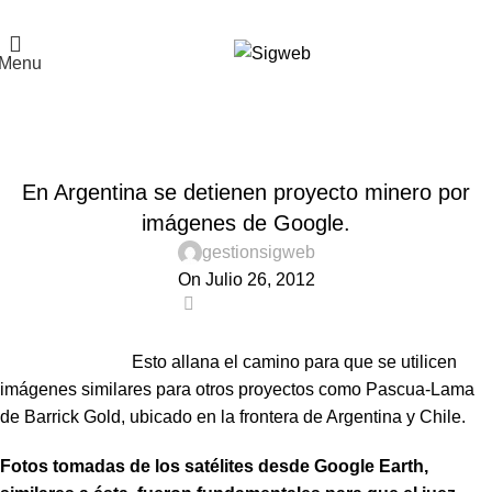
El Portal de la Seguridad y Salud en el Trabajo, Calidad y Medio Ambiente de
Latinoamérica
Menu
Noticias
Home
Noticias
NOTICIAS
En Argentina se detienen proyecto minero por
imágenes de Google.
gestionsigweb
On Julio 26, 2012
0
Esto allana el camino para que se utilicen
imágenes similares para otros proyectos como Pascua-Lama
de Barrick Gold, ubicado en la frontera de Argentina y Chile.
Fotos tomadas de los satélites desde Google Earth,