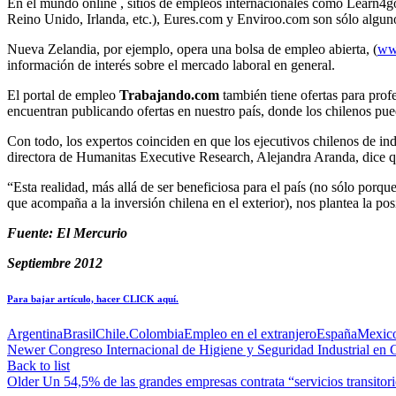
En el mundo online , sitios de empleos internacionales como Learn4
Reino Unido, Irlanda, etc.), Eures.com y Enviroo.com son sólo algunos
Nueva Zelandia, por ejemplo, opera una bolsa de empleo abierta, (
ww
información de interés sobre el mercado laboral en general.
El portal de empleo
Trabajando.com
también tiene ofertas para prof
encuentran publicando ofertas en nuestro país, donde los chilenos pued
Con todo, los expertos coinciden en que los ejecutivos chilenos de in
directora de Humanitas Executive Research, Alejandra Aranda, dice qu
“Esta realidad, más allá de ser beneficiosa para el país (no sólo porq
que acompaña a la inversión chilena en el exterior), nos plantea la p
Fuente: El Mercurio
Septiembre 2012
Para bajar artículo, hacer CLICK aquí.
Argentina
Brasil
Chile.
Colombia
Empleo en el extranjero
España
Mexic
Newer
Congreso Internacional de Higiene y Seguridad Industrial en 
Back to list
Older
Un 54,5% de las grandes empresas contrata “servicios transitor