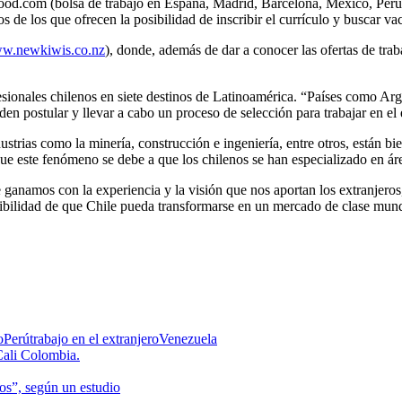
good.com (bolsa de trabajo en España, Madrid, Barcelona, México, Perú
 de los que ofrecen la posibilidad de inscribir el currículo y buscar v
w.newkiwis.co.nz
), donde, además de dar a conocer las ofertas de tra
esionales chilenos en siete destinos de Latinoamérica. “Países como A
en postular y llevar a cabo un proceso de selección para trabajar en el 
dustrias como la minería, construcción e ingeniería, entre otros, están
e este fenómeno se debe a que los chilenos se han especializado en áre
ue ganamos con la experiencia y la visión que nos aportan los extranjer
osibilidad de que Chile pueda transformarse en un mercado de clase mund
o
Perú
trabajo en el extranjero
Venezuela
Cali Colombia.
ios”, según un estudio