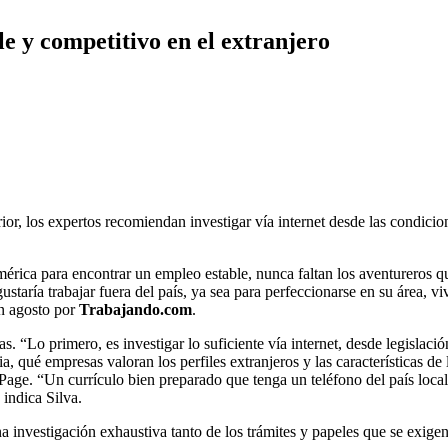
e y competitivo en el extranjero
or, los expertos recomiendan investigar vía internet desde las condicio
érica para encontrar un empleo estable, nunca faltan los aventureros qu
staría trabajar fuera del país, ya sea para perfeccionarse en su área, vi
en agosto por
Trabajando.com
.
as. “Lo primero, es investigar lo suficiente vía internet, desde legislaci
 qué empresas valoran los perfiles extranjeros y las características de la
age. “Un currículo bien preparado que tenga un teléfono del país local
 indica Silva.
na investigación exhaustiva tanto de los trámites y papeles que se exige