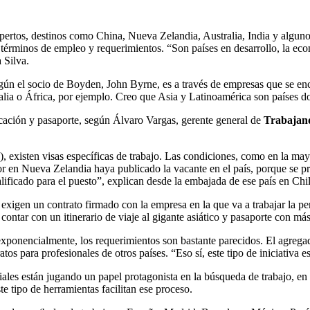
pertos, destinos como China, Nueva Zelandia, Australia, India y algunos
términos de empleo y requerimientos. “Son países en desarrollo, la eco
 Silva.
egún el socio de Boyden, John Byrne, es a través de empresas que se en
alia o África, por ejemplo. Creo que Asia y Latinoamérica son países d
icación y pasaporte, según Álvaro Vargas, gerente general de
Trabajan
, existen visas específicas de trabajo. Las condiciones, como en la mayo
 en Nueva Zelandia haya publicado la vacante en el país, porque se pri
alificado para el puesto”, explican desde la embajada de ese país en Chil
exigen un contrato firmado con la empresa en la que va a trabajar la pe
ar con un itinerario de viaje al gigante asiático y pasaporte con más
 exponencialmente, los requerimientos son bastante parecidos. El agreg
s para profesionales de otros países. “Eso sí, este tipo de iniciativa es
iales están jugando un papel protagonista en la búsqueda de trabajo, e
te tipo de herramientas facilitan ese proceso.