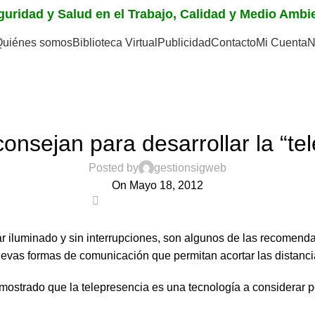
eguridad y Salud en el Trabajo, Calidad y Medio Amb
Quiénes somos
Biblioteca Virtual
Publicidad
Contacto
Mi Cuenta
N
NOTICIAS
onsejan para desarrollar la “te
Posted by
gestionsigweb
On Mayo 18, 2012
0
ar iluminado y sin interrupciones, son algunos de las recomenda
evas formas de comunicación que permitan acortar las distancia
ostrado que la telepresencia es una tecnología a considerar po