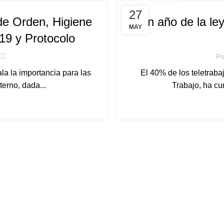
SIN CATEGORÍA
27
de Orden, Higiene
A un año de la le
MAY
19 y Protocolo
Po
la la importancia para las
El 40% de los teletraba
erno, dada...
Trabajo, ha cu