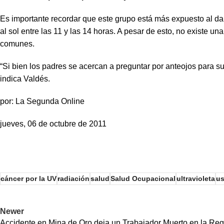
Es importante recordar que este grupo está más expuesto al dañ
al sol entre las 11 y las 14 horas. A pesar de esto, no existe 
comunes.
“Si bien los padres se acercan a preguntar por anteojos para 
indica Valdés.
por: La Segunda Online
jueves, 06 de octubre de 2011
cáncer por la UV
radiación
salud
Salud Ocupacional
ultravioleta
us
Newer
Accidente en Mina de Oro deja un Trabajador Muerto en la Reg