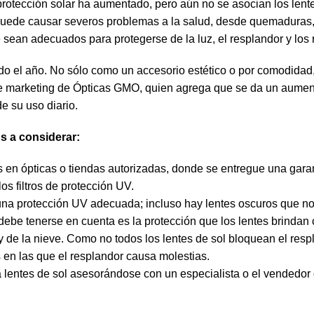
protección solar ha aumentado, pero aún no se asocian los lente
puede causar severos problemas a la salud, desde quemaduras, l
 sean adecuados para protegerse de la luz, el resplandor y los
todo el año. No sólo como un accesorio estético o por comodida
e de marketing de Ópticas GMO, quien agrega que se da un aume
e su uso diario.
ps a considerar:
 en ópticas o tiendas autorizadas, donde se entregue una garant
s filtros de protección UV.
na protección UV adecuada; incluso hay lentes oscuros que no t
be tenerse en cuenta es la protección que los lentes brindan 
 y de la nieve. Como no todos los lentes de sol bloquean el res
 en las que el resplandor causa molestias.
 lentes de sol asesorándose con un especialista o el vendedor 