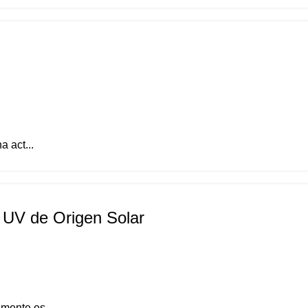
 act...
 UV de Origen Solar
mente es ...