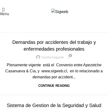
El Portal de la Seguridad y Salud en el Trabajo, Calidad y Medio Ambiente de
Latinoamérica
Menu
Tag Archives: ley 20123
Home
Posts Tagged "ley 20123"
NOTICIAS
Demandas por accidentes del trabajo y
enfermedades profesionales
0
Gestionsigweb
Plenamente vigente está el Convenio entre Apezetche
Casanueva & Cia, y www.sigweb.cl, en lo relacionado a
demandas por accident...
CONTINUE READING
NOTICIAS
Sistema de Gestion de la Seguridad y Salud