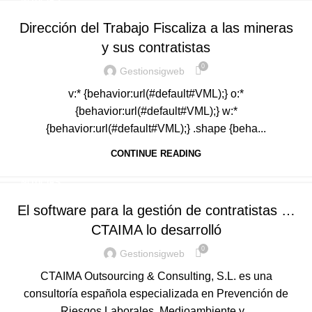
NOTICIAS
Dirección del Trabajo Fiscaliza a las mineras
y sus contratistas
0
Gestionsigweb
v:* {behavior:url(#default#VML);} o:*
{behavior:url(#default#VML);} w:*
{behavior:url(#default#VML);} .shape {beha...
CONTINUE READING
NOTICIAS
El software para la gestión de contratistas …
CTAIMA lo desarrolló
0
Gestionsigweb
CTAIMA Outsourcing & Consulting, S.L. es una
consultoría española especializada en Prevención de
Riesgos Laborales, Medioambiente y...