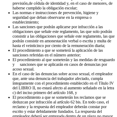
previsión,de cédula de identidad y, en el caso de menores, de
haberse cumplido la obligación escolar;
Las normas e instrucciones de prevención, higiene y
seguridad que deban observarse en la empresa o
establecimiento;
Las sanciones que podrán aplicarse por infracción a las
obligaciones que señale este reglamento, las que solo podrán
consistir a las obligaciones que señale este reglamento, las que
podrán consistir en amonestación verbal o escrita y multa de
hasta el veinticinco por ciento de la remuneración diaria;
El procedimiento a que se someterá la aplicación de las
sanciones referidas en el número anterior;
El procedimiento al que someterán y las medidas de resguardo
y sanciones que se aplicarán en casos de denuncias por
acoso sexual.
En el caso de las denuncias sobre acoso sexual, el empleador
que, ante una denuncia del trabajador afectado, cumpla
íntegramente con el procedimiento establecido en el Título IV
del LIBRO II, no estará afecto al aumento señalado en la letra
c) del inciso primero del artículo 168, y
El procedimiento a que se someterán los reclamos que se
deduzcan por infracción al artículo 62 bis. En todo caso, el
reclamo y la respuesta del empleador deberán constar por
escrito y estar debidamente fundados. La respuesta del
empleador deberá ser entregada dentro de un plazo no mayor