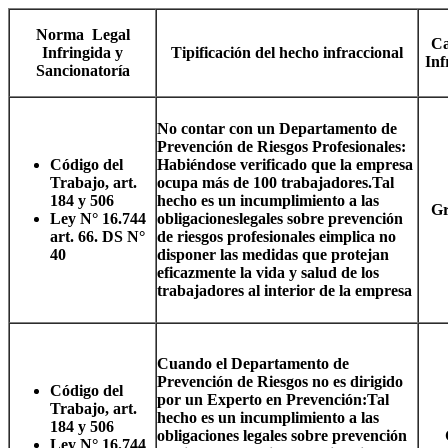
Norma Legal
Ca
Infringida y
Tipificación del hecho infraccional
Inf
Sancionatoría
No contar con un Departamento de
Prevención de Riesgos Profesionales:
Código del
Habiéndose verificado que la empresa
Trabajo, art.
ocupa más de 100 trabajadores.
Tal
184 y 506
hecho es un incumplimiento a las
Gr
Ley N° 16.744
obligacioneslegales sobre prevención
art. 66. DS N°
de riesgos profesionales eimplica no
40
disponer las medidas que protejan
eficazmente la vida y salud de los
trabajadores al interior de la empresa
Cuando el Departamento de
Prevención de Riesgos no es dirigido
Código del
por un Experto en Prevención:
Tal
Trabajo, art.
hecho es un incumplimiento a las
184 y 506
obligaciones legales sobre prevención
Ley N° 16.744