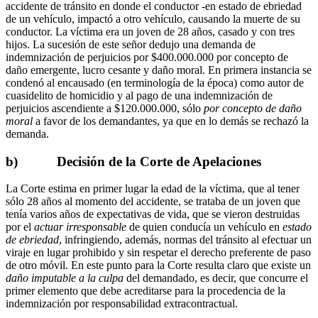
accidente de tránsito en donde el conductor -en estado de ebriedad
de un vehículo, impactó a otro vehículo, causando la muerte de su
conductor. La víctima era un joven de 28 años, casado y con tres
hijos. La sucesión de este señor dedujo una demanda de
indemnización de perjuicios por $400.000.000 por concepto de
daño emergente, lucro cesante y daño moral. En primera instancia se
condenó al encausado (en terminología de la época) como autor de
cuasidelito de homicidio y al pago de una indemnización de
perjuicios ascendiente a $120.000.000, sólo
por concepto de daño
moral
a favor de los demandantes, ya que en lo demás se rechazó la
demanda.
b) Decisión de la Corte de Apelaciones
La Corte estima en primer lugar la edad de la víctima, que al tener
sólo 28 años al momento del accidente, se trataba de un joven que
tenía varios años de expectativas de vida, que se vieron destruidas
por el
actuar irresponsable
de quien conducía un vehículo en
estado
de ebriedad
, infringiendo, además, normas del tránsito al efectuar un
viraje en lugar prohibido y sin respetar el derecho preferente de paso
de otro móvil. En este punto para la Corte resulta claro que existe un
daño imputable a la culpa
del demandado, es decir, que concurre el
primer elemento que debe acreditarse para la procedencia de la
indemnización por responsabilidad extracontractual.