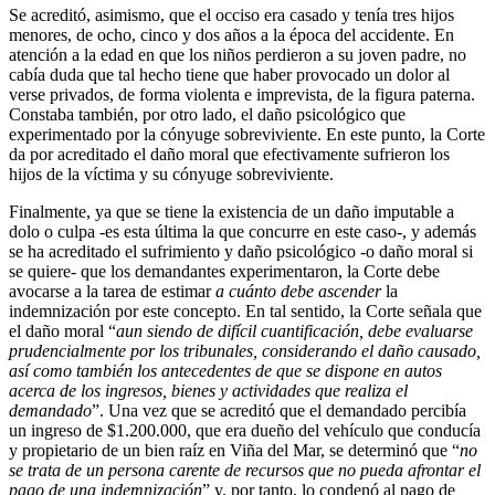
Se acreditó, asimismo, que el occiso era casado y tenía tres hijos
menores, de ocho, cinco y dos años a la época del accidente. En
atención a la edad en que los niños perdieron a su joven padre, no
cabía duda que tal hecho tiene que haber provocado un dolor al
verse privados, de forma violenta e imprevista, de la figura paterna.
Constaba también, por otro lado, el daño psicológico que
experimentado por la cónyuge sobreviviente. En este punto, la Corte
da por acreditado el daño moral que efectivamente sufrieron los
hijos de la víctima y su cónyuge sobreviviente.
Finalmente, ya que se tiene la existencia de un daño imputable a
dolo o culpa -es esta última la que concurre en este caso-, y además
se ha acreditado el sufrimiento y daño psicológico -o daño moral si
se quiere- que los demandantes experimentaron, la Corte debe
avocarse a la tarea de estimar
a cuánto debe ascender
la
indemnización por este concepto. En tal sentido, la Corte señala que
el daño moral “
aun siendo de difícil cuantificación, debe evaluarse
prudencialmente por los tribunales, considerando el daño causado,
así como también los antecedentes de que se dispone en autos
acerca de los ingresos, bienes y actividades que realiza el
demandado
”. Una vez que se acreditó que el demandado percibía
un ingreso de $1.200.000, que era dueño del vehículo que conducía
y propietario de un bien raíz en Viña del Mar, se determinó que “
no
se trata de un persona carente de recursos que no pueda afrontar el
pago de una indemnización
” y, por tanto, lo condenó al pago de