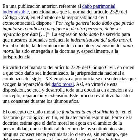
En una publicación anterior, referente al
daño patrimonial
indemnizable
, mencionamos que la norma del artículo 2329 del
Código Civil, en el ámbito de la responsabilidad civil
extracontractual, dispone
“Por regla general todo daño que pueda
imputarse a malicia o negligencia de otra persona, debe ser
reparado por ésta
[…]”. La expresión
todo daño
ha servido para
que nuestros tribunales ordenen la
indemnización del daño moral
.
En tal sentido, la determinación del concepto y extensión del
daño
moral
ha sido entregada a la doctrina y, especialmente, a la
jurisprudencia.
En virtud del mandato del artículo 2329 del Código Civil, en orden
a que todo daño sea indemnizado, la jurisprudencia nacional a
comienzos del siglo XX empieza a pronunciarse en sentencias que
acogen la reparación del
daño moral
. Así, en virtud de esta
disposición, se crea y desarrolla toda una doctrina en atención a su
concepto, reparación y extensión. Este proceso evolutivo ha sido
una constante durante los últimos años.
El concepto de daño moral
se fundamenta en el sufrimiento
, en el
trastorno psicológico, en fin, en la afectación espiritual. Parte de la
doctrina estima que el daño moral se agota en el ámbito de la
personalidad, que se limita al deterioro de los sentimientos sin
ninguna consecuencia pecuniaria; lo cierto es, sin embargo, que
debe reconocerse que en la actualidad, la dogmática jurídica