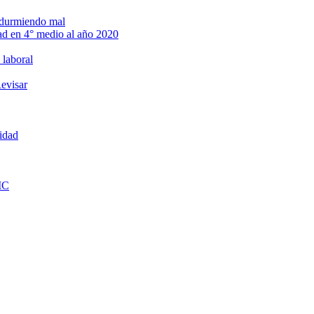
s durmiendo mal
ad en 4° medio al año 2020
 laboral
evisar
idad
MC