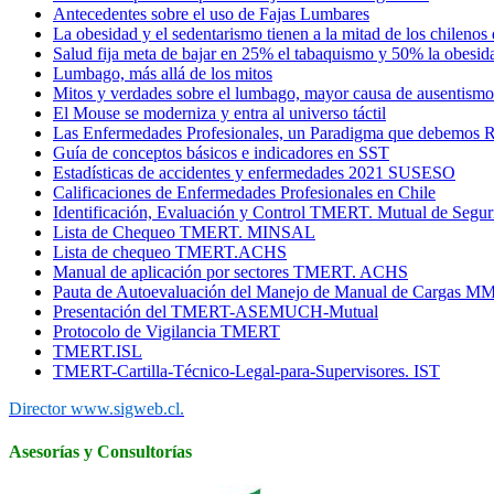
Antecedentes sobre el uso de Fajas Lumbares
La obesidad y el sedentarismo tienen a la mitad de los chileno
Salud fija meta de bajar en 25% el tabaquismo y 50% la obesid
Lumbago, más allá de los mitos
Mitos y verdades sobre el lumbago, mayor causa de ausentismo
El Mouse se moderniza y entra al universo táctil
Las Enfermedades Profesionales, un Paradigma que debemos R
Guía de conceptos básicos e indicadores en SST
Estadísticas de accidentes y enfermedades 2021 SUSESO
Calificaciones de Enfermedades Profesionales en Chile
Identificación, Evaluación y Control TMERT. Mutual de Segur
Lista de Chequeo TMERT. MINSAL
Lista de chequeo TMERT.ACHS
Manual de aplicación por sectores TMERT. ACHS
Pauta de Autoevaluación del Manejo de Manual de Cargas M
Presentación del TMERT-ASEMUCH-Mutual
Protocolo de Vigilancia TMERT
TMERT.ISL
TMERT-Cartilla-Técnico-Legal-para-Supervisores. IST
Director www.sigweb.cl.
Asesorías y Consultorías