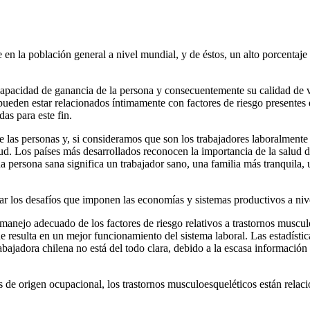
en la población general a nivel mundial, y de éstos, un alto porcentaje 
apacidad de ganancia de la persona y consecuentemente su calidad de vi
 pueden estar relacionados íntimamente con factores de riesgo presentes 
as para este fin.
las personas y, si consideramos que son los trabajadores laboralmente a
ud. Los países más desarrollados reconocen la importancia de la salud d
a persona sana significa un trabajador sano, una familia más tranquila
ntar los desafíos que imponen las economías y sistemas productivos a ni
l manejo adecuado de los factores de riesgo relativos a trastornos muscu
 resulta en un mejor funcionamiento del sistema laboral. Las estadísticas
bajadora chilena no está del todo clara, debido a la escasa información 
de origen ocupacional, los trastornos musculoesqueléticos están relacio