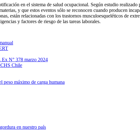
ificación en el sistema de salud ocupacional. Según estudio realizado 
 materias, y que estos eventos sólo se reconocen cuando producen incap
onas, están relacionadas con los trastornos musculoesqueléticos de extrem
gencias y factores de riesgo de las tareas laborales.
manual
MERT
s. Ex N° 378 marzo 2024
 ACHS Chile
a el peso máximo de carga humana
gordura en nuestro país