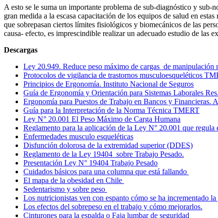
A esto se le suma un importante problema de sub-diagnóstico y sub-not
gran medida a la escasa capacitación de los equipos de salud en estas
que sobrepasan ciertos límites fisiológicos y biomecánicos de las pers
causa- efecto, es imprescindible realizar un adecuado estudio de las exi
Descargas
Ley 20.949. Reduce peso máximo de cargas de manipulación 
Protocolos de vigilancia de trastornos musculoesqueléticos T
Principios de Ergonomía. Instituto Nacional de Seguros
Guía de Ergonomía y Orientación para Sistemas Laborales Re
Ergonomía para Puestos de Trabajo en Bancos y Financieras.
Guía para la Interpretación de la Norma Técnica TMERT
Ley N° 20.001 El Peso Máximo de Carga Humana
Reglamento para la aplicación de la Ley N° 20.001 que regul
Enfermedades musculo esqueléticas
Disfunción dolorosa de la extremidad superior (DDES)
Reglamento de la Ley 19404 sobre Trabajo Pesado.
Presentación Ley N° 19404 Trabajo Pesado
Cuidados básicos para una columna que está fallando
El mapa de la obesidad en Chile
Sedentarismo y sobre peso
Los nutricionistas ven con espanto cómo se ha incrementado la 
Los efectos del sobrepeso en el trabajo y cómo mejorarlos.
Cinturones para la espalda o Faja lumbar de seguridad