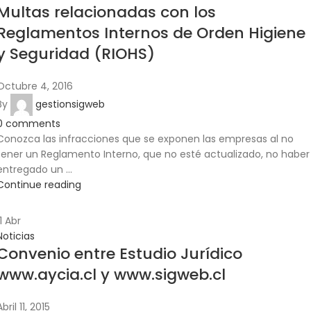
Multas relacionadas con los
Reglamentos Internos de Orden Higiene
y Seguridad (RIOHS)
Octubre 4, 2016
By
gestionsigweb
0
comments
Conozca las infracciones que se exponen las empresas al no
tener un Reglamento Interno, que no esté actualizado, no haber
entregado un ...
Continue reading
11
Abr
Noticias
Convenio entre Estudio Jurídico
www.aycia.cl y www.sigweb.cl
Abril 11, 2015