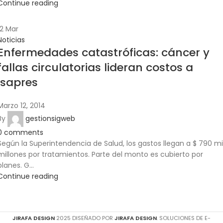
Continue reading
12
Mar
Noticias
Enfermedades catastróficas: cáncer y
fallas circulatorias lideran costos a
isapres
Marzo 12, 2014
By
gestionsigweb
0
comments
Según la Superintendencia de Salud, los gastos llegan a $ 790 mi
millones por tratamientos. Parte del monto es cubierto por
planes. G...
Continue reading
JIRAFA DESIGN
2025 DISEÑADO POR
JIRAFA DESIGN
. SOLUCIONES DE E-