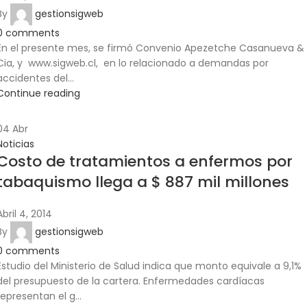
By
gestionsigweb
0
comments
En el presente mes, se firmó Convenio Apezetche Casanueva &
Cia, y www.sigweb.cl, en lo relacionado a demandas por
accidentes del...
Continue reading
04
Abr
Noticias
Costo de tratamientos a enfermos por
tabaquismo llega a $ 887 mil millones
Abril 4, 2014
By
gestionsigweb
0
comments
Estudio del Ministerio de Salud indica que monto equivale a 9,1%
del presupuesto de la cartera. Enfermedades cardíacas
representan el g...