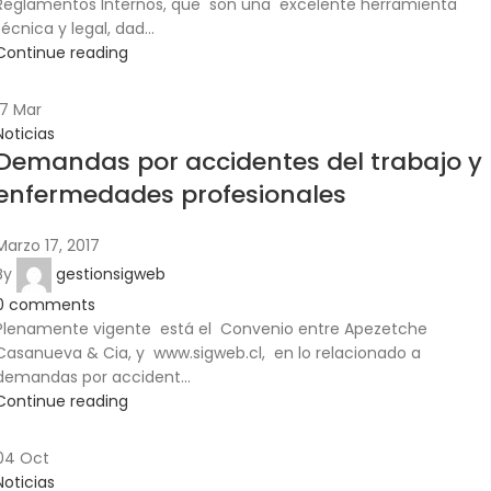
Reglamentos Internos, que son una excelente herramienta
técnica y legal, dad...
Continue reading
17
Mar
Noticias
Demandas por accidentes del trabajo y
enfermedades profesionales
Marzo 17, 2017
By
gestionsigweb
0
comments
Plenamente vigente está el Convenio entre Apezetche
Casanueva & Cia, y www.sigweb.cl, en lo relacionado a
demandas por accident...
Continue reading
04
Oct
Noticias