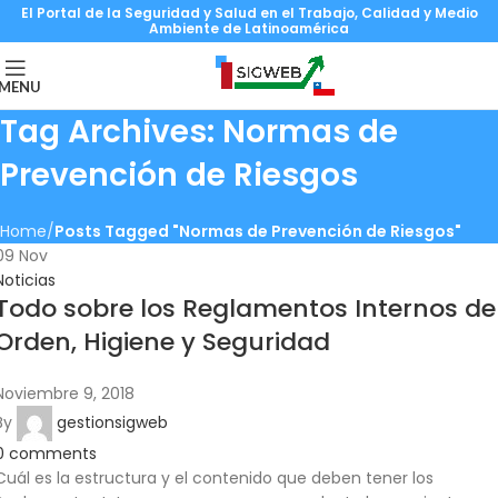
El Portal de la Seguridad y Salud en el Trabajo, Calidad y Medio
Ambiente de Latinoamérica
MENU
Tag Archives: Normas de
Prevención de Riesgos
Home
Posts Tagged "Normas de Prevención de Riesgos"
09
Nov
Noticias
Todo sobre los Reglamentos Internos de
Orden, Higiene y Seguridad
Noviembre 9, 2018
By
gestionsigweb
0
comments
Cuál es la estructura y el contenido que deben tener los