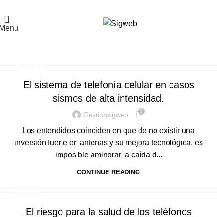
El Portal de la Seguridad y Salud en el Trabajo, Calidad y Medio Ambiente de
Latinoamérica
Menu
Tag Archives: celulares
Home
Posts Tagged "celulares"
NOTICIAS
El sistema de telefonía celular en casos
sismos de alta intensidad.
0
Gestionsigweb
Los entendidos coinciden en que de no existir una
inversión fuerte en antenas y su mejora tecnológica, es
imposible aminorar la caída d...
CONTINUE READING
NOTICIAS
El riesgo para la salud de los teléfonos