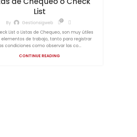
stas de Chequeo o Check
List
0
By
Gestionsigweb
eck List o Listas de Chequeo, son muy útiles
elementos de trabajo, tanto para registrar
as condiciones como observar las co...
CONTINUE READING