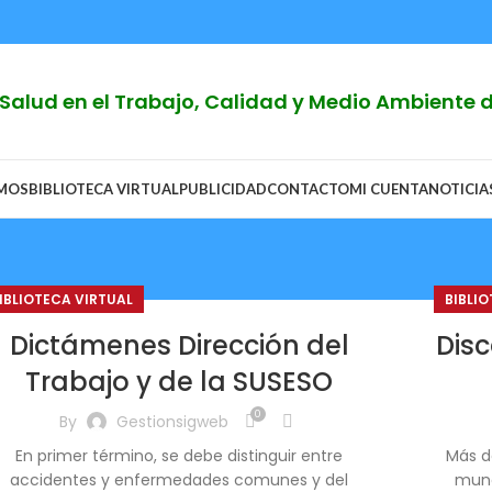
y Salud en el Trabajo, Calidad y Medio Ambiente
OMOS
BIBLIOTECA VIRTUAL
PUBLICIDAD
CONTACTO
MI CUENTA
NOTICIA
IBLIOTECA VIRTUAL
BIBLI
Dictámenes Dirección del
Dis
Trabajo y de la SUSESO
0
By
Gestionsigweb
En primer término, se debe distinguir entre
Más d
accidentes y enfermedades comunes y del
mund