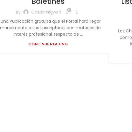
Boletines
Li
0
By
Gestionsigweb
 una Publicación gratuita que el Portal hará llegar
manalmente a sus suscriptores con materias de
Los Ch
interés profesional, respecto de ...
como 
l
CONTINUE READING