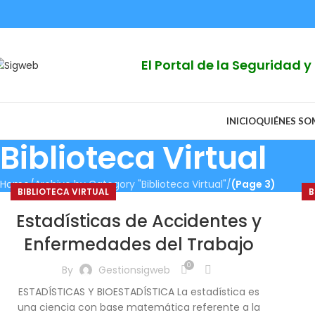
El Portal de la Seguridad 
INICIO
QUIÉNES S
Biblioteca Virtual
Home
Archive by Category "Biblioteca Virtual"
(Page 3)
BIBLIOTECA VIRTUAL
B
Estadísticas de Accidentes y
Enfermedades del Trabajo
0
By
Gestionsigweb
ESTADÍSTICAS Y BIOESTADÍSTICA La estadística es
una ciencia con base matemática referente a la