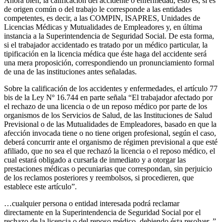
Ahora bien, la calificación del accidente o enfermedad, esto es, si es
de origen común o del trabajo le corresponde a las entidades
competentes, es decir, a las COMPIN, ISAPRES, Unidades de
Licencias Médicas y Mutualidades de Empleadores y, en última
instancia a la Superintendencia de Seguridad Social. De esta forma,
si el trabajador accidentado es tratado por un médico particular, la
tipificación en la licencia médica que éste haga del accidente será
una mera proposición, correspondiendo un pronunciamiento formal
de una de las instituciones antes señaladas.
Sobre la calificación de los accidentes y enfermedades, el artículo 77
bis de la Ley Nº 16.744 en parte señala “El trabajador afectado por
el rechazo de una licencia o de un reposo médico por parte de los
organismos de los Servicios de Salud, de las Instituciones de Salud
Previsional o de las Mutualidades de Empleadores, basado en que la
afección invocada tiene o no tiene origen profesional, según el caso,
deberá concurrir ante el organismo de régimen previsional a que esté
afiliado, que no sea el que rechazó la licencia o el reposo médico, el
cual estará obligado a cursarla de inmediato y a otorgar las
prestaciones médicas o pecuniarias que correspondan, sin perjuicio
de los reclamos posteriores y reembolsos, si procedieren, que
establece este artículo”.
…cualquier persona o entidad interesada podrá reclamar
directamente en la Superintendencia de Seguridad Social por el
rechazo de la licencia o del reposo médico, debiendo ésta resolver..”,