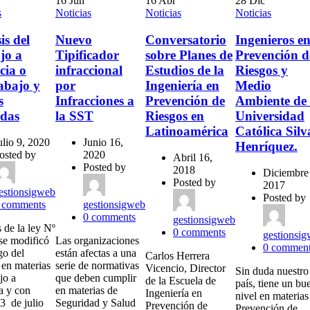
16
Jun
16
Abr
28
Dic
s
Noticias
Noticias
Noticias
is del
Nuevo
Conversatorio
Ingenieros e
jo a
Tipificador
sobre Planes de
Prevención d
cia o
infraccional
Estudios de la
Riesgos y
abajo y
por
Ingeniería en
Medio
s
Infracciones a
Prevención de
Ambiente de 
adas
la SST
Riesgos en
Universidad
Latinoamérica
Católica Silv
ulio 9, 2020
Junio 16,
Henríquez.
osted by
2020
Abril 16,
Posted by
2018
Diciembre
Posted by
2017
estionsigweb
Posted by
comments
gestionsigweb
0
comments
gestionsigweb
 de la ley Nº
0
comments
gestionsi
se modificó
Las organizaciones
0
comment
go del
están afectas a una
Carlos Herrera
 en materias
serie de normativas
Vicencio, Director
Sin duda nuestro
jo a
que deben cumplir
de la Escuela de
país, tiene un bu
ia y con
en materias de
Ingeniería en
nivel en materias
3 de julio
Seguridad y Salud
Prevención de
Prevención de