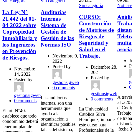
28
Dic
09
Jul
Sin categoría
Sin categoría
Sin categoría
Noticia
La Ley N°
Auditorías
CURSO:
Anális
21.442 del 01-
Internas
Construcción
Traba
04-2022 sobre
Sistema de
de Matrices de
distan
Copropiedad
Gestión de
Riesgos de
Teletr
Inmobiliaria y
Gestión de las
Seguridad y
multa
los Ingenieros
Normas ISO
Salud en el
asoci
en Prevención
Trabajo.
Noviembre 9,
de Riesgos.
J
2022
P
Posted by
Diciembre 28,
Noviembre
2021
14, 2022
Posted by
Posted by
g
gestionsigweb
0
0
comments
gestionsigweb
gestionsigweb
A través
Las auditorías
0
comments
0
comments
21.220 
internas, son una
el Códi
herramienta que
La Universidad
El art. N°40-
Trabajo
ayuda a la
Católica Silva
establece que todo
de traba
organización a
Henríquez, imparte
condominio deberá
distanc
identificar posibles
este curso para
tener un plan de
fecha 0
fallas del sistema,
Profesionales de la
emergencia ante