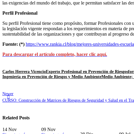
las exigencias del mundo del trabajo, que le permitan satisfacer las 
Perfil Profesional
Su perfil Profesional tiene como propósito, formar Profesionales con 
la legislación vigente respondan a los requerimientos en materia de p
sustentabilidad de las organizaciones y que contribuyan al progreso de
Fuente: (*)
https://www.rankia.cl/blog/mejores-universidades-escuel
Para descargar el artículo completo, hacer clic aquí.
Carlos Herrera Vicencio
Experto Profesional en Prevención de Riesgos
for
Ingeniería en Prevención de Riesgos y Medio Ambiente
Medio Ambiente; 
Newer
CURSO: Construcción de Matrices de Riesgos de Seguridad y Salud en el Tra
Related Posts
14
Nov
09
Nov