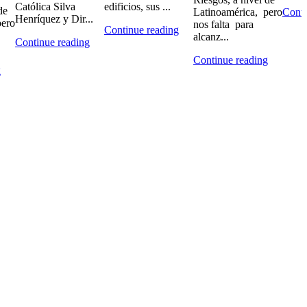
Católica Silva
edificios, sus ...
de
Latinoamérica, pero
Conti
Henríquez y Dir...
pero
nos falta para
Continue reading
alcanz...
Continue reading
Continue reading
g