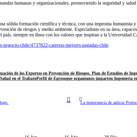
demandas humanas y organizacionales, promoviendo la seguridad y salud 
una sólida formación científica y técnica, con una impronta humanista y
revención de riesgos y medio ambiente. Especialistas en su área, capaces
l país, siempre en línea con los valores que inspiran a la Universidad C
as-negocio-chile/4737822-carreras-mejores-pagadas-chile
mación de los Expertos en Prevención de Riesgos. Plan de Estudios de Ing
Salud en el Trabajo
Perfil de Egreso
que organismos imparten Ingeniería e
bajo.
La importancia de aplicar Protoc