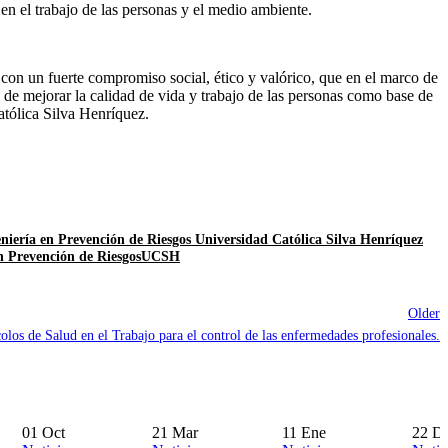
en el trabajo de las personas y el medio ambiente.
 con un fuerte compromiso social, ético y valórico, que en el marco de
 de mejorar la calidad de vida y trabajo de las personas como base de
atólica Silva Henríquez.
eniería en Prevención de Riesgos Universidad Católica Silva Henríquez
n Prevención de Riesgos
UCSH
Older
olos de Salud en el Trabajo para el control de las enfermedades profesionales.
01
Oct
21
Mar
11
Ene
22
Di