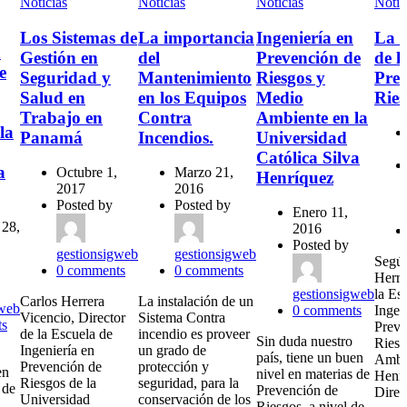
Noticias
Noticias
Noticias
Notic
Los Sistemas de
La importancia
Ingeniería en
La 
n
Gestión en
del
Prevención de
de l
e
Seguridad y
Mantenimiento
Riesgos y
Prev
Salud en
en los Equipos
Medio
Ries
Trabajo en
Contra
Ambiente en la
la
Panamá
Incendios.
Universidad
Católica Silva
a
Octubre 1,
Marzo 21,
Henríquez
2017
2016
Posted by
Posted by
Enero 11,
 28,
2016
Posted by
gestionsigweb
gestionsigweb
Según
0
comments
0
comments
Herre
gestionsigweb
la Es
Carlos Herrera
La instalación de un
gweb
0
comments
Ingen
Vicencio, Director
Sistema Contra
s
Preve
de la Escuela de
incendio es proveer
Sin duda nuestro
Riesg
Ingeniería en
un grado de
país, tiene un buen
Ambie
Prevención de
protección y
en
nivel en materias de
Henrí
Riesgos de la
seguridad, para la
 de
Prevención de
Direc
Universidad
conservación de los
Riesgos, a nivel de