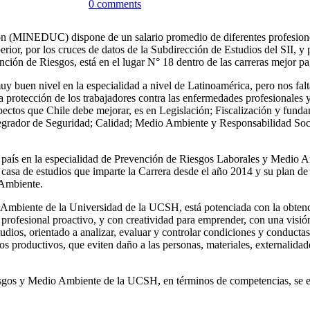
0
comments
ón (MINEDUC) dispone de un salario promedio de diferentes profesiones 
erior, por los cruces de datos de la Subdirección de Estudios del SII, y
ención de Riesgos, está en el lugar N° 18 dentro de las carreras mejor p
y buen nivel en la especialidad a nivel de Latinoamérica, pero nos falta
a protección de los trabajadores contra las enfermedades profesionales y
ectos que Chile debe mejorar, es en Legislación; Fiscalización y funda
ntegrador de Seguridad; Calidad; Medio Ambiente y Responsabilidad Soci
el país en la especialidad de Prevención de Riesgos Laborales y Medio 
 casa de estudios que imparte la Carrera desde el año 2014 y su plan de 
 Ambiente.
o Ambiente de la Universidad de la UCSH, está potenciada con la obt
 profesional proactivo, y con creatividad para emprender, con una visión 
s, orientado a analizar, evaluar y controlar condiciones y conductas de
s productivos, que eviten daño a las personas, materiales, externalidad
gos y Medio Ambiente de la UCSH, en términos de competencias, se está