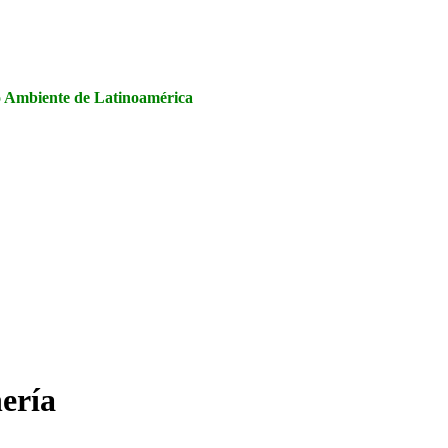
la Seguridad y Salud en el Trabajo, Calidad y Medio Ambiente de
io Ambiente de Latinoamérica
nería