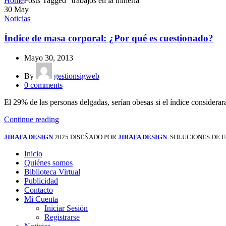
Home
Posts Tagged "trabajos en la minería"
30
May
Noticias
Índice de masa corporal: ¿Por qué es cuestionado?
Mayo 30, 2013
By
gestionsigweb
0
comments
El 29% de las personas delgadas, serían obesas si el índice considerar
Continue reading
JIRAFA DESIGN
2025 DISEÑADO POR
JIRAFA DESIGN
. SOLUCIONES DE
Inicio
Quiénes somos
Biblioteca Virtual
Publicidad
Contacto
Mi Cuenta
Iniciar Sesión
Registrarse