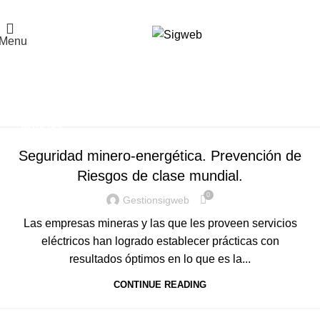
El Portal de la Seguridad y Salud en el Trabajo, Calidad y Medio Ambiente de
Latinoamérica
Menu
Tag Archives: servicios
eléctricos
Home
Posts Tagged "servicios eléctricos"
NOTICIAS
Seguridad minero-energética. Prevención de
Riesgos de clase mundial.
0
Gestionsigweb
Las empresas mineras y las que les proveen servicios
eléctricos han logrado establecer prácticas con
resultados óptimos en lo que es la...
CONTINUE READING