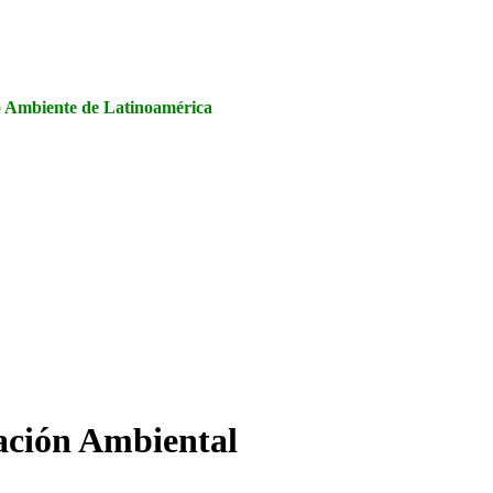
la Seguridad y Salud en el Trabajo, Calidad y Medio Ambiente de
io Ambiente de Latinoamérica
uación Ambiental