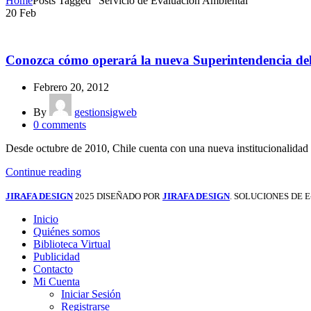
Home
Posts Tagged "Servicio de Evaluación Ambiental"
20
Feb
NOTICIAS
Conozca cómo operará la nueva Superintendencia de
Febrero 20, 2012
By
gestionsigweb
0
comments
Desde octubre de 2010, Chile cuenta con una nueva institucionalidad
Continue reading
JIRAFA DESIGN
2025 DISEÑADO POR
JIRAFA DESIGN
. SOLUCIONES DE
Inicio
Quiénes somos
Biblioteca Virtual
Publicidad
Contacto
Mi Cuenta
Iniciar Sesión
Registrarse