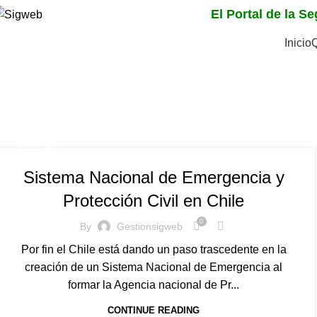
El Portal de la S
Inicio
Tag Archives: Regula l
fases de mitigación-pr
Home
Posts Tagged "Regula los instrumentos de gestión de
NOTICIAS
Sistema Nacional de Emergencia y
Protección Civil en Chile
0
By
Gestionsigweb
Por fin el Chile está dando un paso trascedente en la
creación de un Sistema Nacional de Emergencia al
formar la Agencia nacional de Pr...
CONTINUE READING