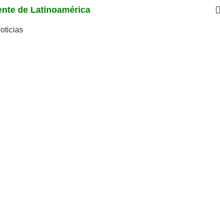
iente de Latinoamérica
oticias
ión de riesgos en las
ión
ración"