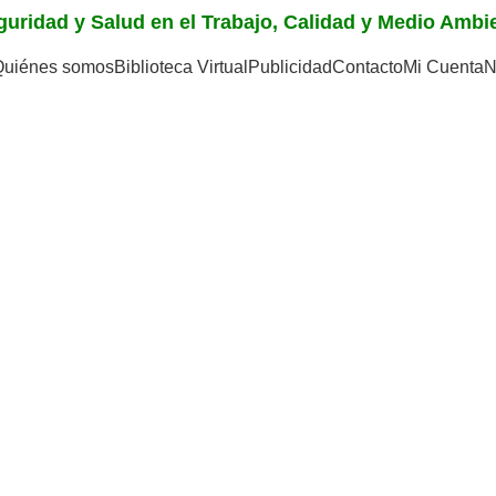
eguridad y Salud en el Trabajo, Calidad y Medio Amb
Quiénes somos
Biblioteca Virtual
Publicidad
Contacto
Mi Cuenta
N
os instrumentos de gest
evención y de preparac
 riesgos en las fases de mitigación-prevención y de prepa