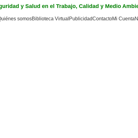
eguridad y Salud en el Trabajo, Calidad y Medio Amb
Quiénes somos
Biblioteca Virtual
Publicidad
Contacto
Mi Cuenta
N
ón de exámenes sicológ
"