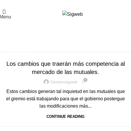
El Portal de la Seguridad y Salud en el Trabajo, Calidad y Medio Ambiente de
Latinoamérica
Menu
Tag Archives: Mutual de
Seguridad
Home
Posts Tagged "Mutual de Seguridad"
NOTICIAS
Los cambios que traerán más competencia al
mercado de las mutuales.
0
Gestionsigweb
Estos cambios generan tal inquietud en las mutuales que
el gremio está trabajando para que el gobierno postergue
las modificaciones más...
CONTINUE READING