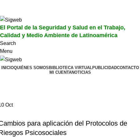
El Portal de la Seguridad y Salud en el Trabajo, Calidad y
Medio Ambiente de Latinoamérica
El Portal de la Seguridad y Salud en el Trabajo,
Calidad y Medio Ambiente de Latinoamérica
Search
Menu
INICIO
QUIÉNES SOMOS
BIBLIOTECA VIRTUAL
PUBLICIDAD
CONTACTO
MI CUENTA
NOTICIAS
Tag Archives: Istas 21
Home
Posts Tagged "Istas 21"
10
Oct
NOTICIAS
Cambios para aplicación del Protocolos de
Riesgos Psicosociales