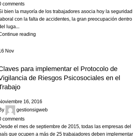
0
comments
Si bien la mayoría de los trabajadores asocia hoy la seguridad
laboral con la falta de accidentes, la gran preocupación dentro
del luga...
Continue reading
16
Nov
NOTICIAS
Claves para implementar el Protocolo de
Vigilancia de Riesgos Psicosociales en el
Trabajo
Noviembre 16, 2016
By
gestionsigweb
0
comments
Desde el mes de septiembre de 2015, todas las empresas del
país que ocupen a más de 25 trabajadores deben implementar