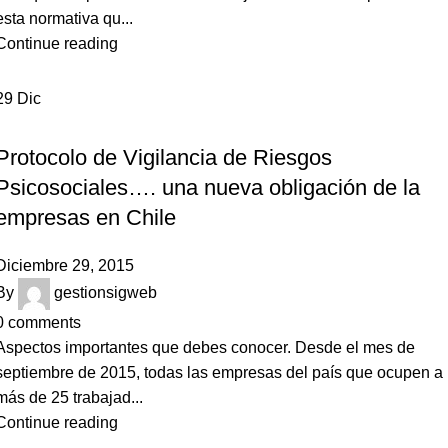
esta normativa qu...
Continue reading
29
Dic
NOTICIAS
Protocolo de Vigilancia de Riesgos
Psicosociales…. una nueva obligación de la
empresas en Chile
Diciembre 29, 2015
By
gestionsigweb
0
comments
Aspectos importantes que debes conocer. Desde el mes de
septiembre de 2015, todas las empresas del país que ocupen a
más de 25 trabajad...
Continue reading