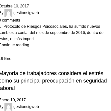
Octubre 10, 2017
By
gestionsigweb
0
comments
El Protocolo de Riesgos Psicosociales, ha sufrido nuevos
cambios a contar del mes de septiembre de 2016, dentro de
estos, el más import...
Continue reading
19
Ene
NOTICIAS
Mayoría de trabajadores considera el estrés
como su principal preocupación en seguridad
laboral
Enero 19, 2017
By
gestionsigweb