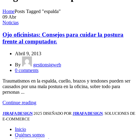
Home
Posts Tagged "espalda"
09
Abr
Noticias
Ojo oficinistas: Consejos para cuidar la postura
frente al computador.
Abril 9, 2013
By
gestionsigweb
0
comments
Traumatismos en la espalda, cuello, brazos y tendones pueden ser
causados por una mala postura en la oficina, sobre todo para
personas ...
Continue reading
JIRAFA DESIGN
2025 DISEÑADO POR
JIRAFA DESIGN
. SOLUCIONES DE
E-COMMERCE
Inicio
Quiénes somos