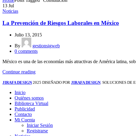
Home
Posts Tagged "Constitución"
13
Jul
Noticias
La Prevención de Riesgos Laborales en México
Julio 13, 2015
By
gestionsigweb
0
comments
México es una de las economías más atractivas de América latina, sobre
Continue reading
JIRAFA DESIGN
2025 DISEÑADO POR
JIRAFA DESIGN
. SOLUCIONES DE
Inicio
Quiénes somos
Biblioteca Virtual
Publicidad
Contacto
Mi Cuenta
Iniciar Sesión
Registrarse