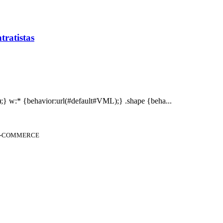
tratistas
;} w:* {behavior:url(#default#VML);} .shape {beha...
 E-COMMERCE