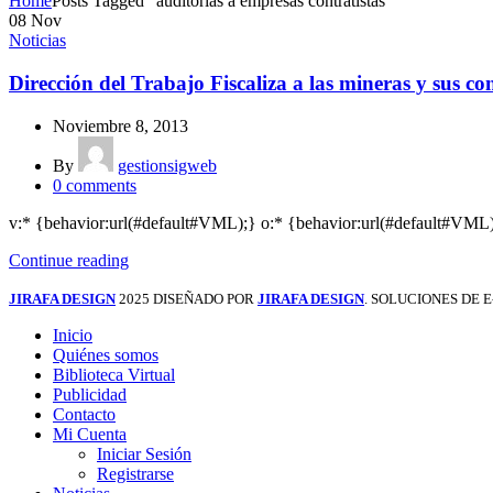
Home
Posts Tagged "auditorías a empresas contratistas"
08
Nov
Noticias
Dirección del Trabajo Fiscaliza a las mineras y sus con
Noviembre 8, 2013
By
gestionsigweb
0
comments
v:* {behavior:url(#default#VML);} o:* {behavior:url(#default#VML)
Continue reading
JIRAFA DESIGN
2025 DISEÑADO POR
JIRAFA DESIGN
. SOLUCIONES DE
Inicio
Quiénes somos
Biblioteca Virtual
Publicidad
Contacto
Mi Cuenta
Iniciar Sesión
Registrarse