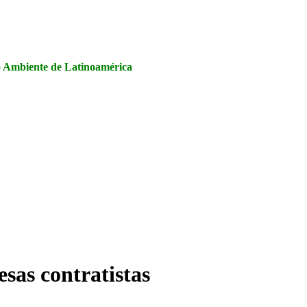
la Seguridad y Salud en el Trabajo, Calidad y Medio Ambiente de
io Ambiente de Latinoamérica
sas contratistas