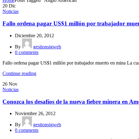
Home
Posts Tagged "Anglo American"
20
Dic
Noticias
Fallo ordena pagar US$1 millón por trabajador muer
Diciembre 20, 2012
By
gestionsigweb
0
comments
Fallo ordena pagar US$1 millón por trabajador muerto en mina La cuar
Continue reading
26
Nov
Noticias
Conozca los desafíos de la nueva fiebre minera en Am
Noviembre 26, 2012
By
gestionsigweb
0
comments