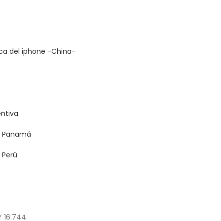
ica del iphone -China-
entiva
ra Panamá
a Perú
 16.744