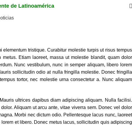
iente de Latinoamérica
oticias
i elementum tristique. Curabitur molestie turpis ut risus tempus
 non metus. Etiam laoreet, massa ut molestie blandit, quam dolor
rdum. Nunc vestibulum, nunc in semper aliquam, libero lorem
ris sollicitudin odio at nulla fringilla molestie. Donec fringilla
tempus tortor, nec molestie urna consectetur a. Nunc aliquam
auris ultrices dapibus diam adipiscing aliquam. Nulla facilisi.
dolor. Aliquam ut arcu ante, vitae viverra sem. Donec vel dolor
eu magna. Morbi nec dictum odio. Pellentesque lacus nunc, laoreet
 lorem et libero. Donec metus lacus, sollicitudin quis adipiscing