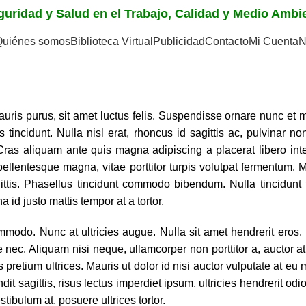
eguridad y Salud en el Trabajo, Calidad y Medio Amb
Quiénes somos
Biblioteca Virtual
Publicidad
Contacto
Mi Cuenta
N
as de Capacitación
auris purus, sit amet luctus felis. Suspendisse ornare nunc et m
sus tincidunt. Nulla nisl erat, rhoncus id sagittis ac, pulvinar
s aliquam ante quis magna adipiscing a placerat libero inte
pellentesque magna, vitae porttitor turpis volutpat fermentum. Mau
ttis. Phasellus tincidunt commodo bibendum. Nulla tincidunt 
a id justo mattis tempor at a tortor.
modo. Nunc at ultricies augue. Nulla sit amet hendrerit eros. M
ec. Aliquam nisi neque, ullamcorper non porttitor a, auctor at 
s pretium ultrices. Mauris ut dolor id nisi auctor vulputate at 
 sagittis, risus lectus imperdiet ipsum, ultricies hendrerit odio
ibulum at, posuere ultrices tortor.