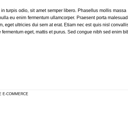
in turpis odio, sit amet semper libero. Phasellus mollis massa s
nulla eu enim fermentum ullamcorper. Praesent porta malesuada
eget ultricies dui sem at erat. Etiam nec est quis nisl convalli
itae fermentum eget, mattis et purus. Sed congue nibh sed enim bib
DE E-COMMERCE