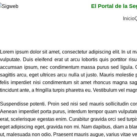
El Portal de la S
Inicio
Desarrollo de Program
Home
Servicios
Desarrollo de Programas de Capacitación
Lorem ipsum dolor sit amet, consectetur adipiscing elit. In ut m
vulputate. Duis eleifend erat ut arcu lobortis quis porttitor ri
accumsan ipsum, nec condimentum massa purus sed ligula. Cra
sagittis arcu, eget ultrices arcu nulla ut justo. Mauris molestie 
felis imperdiet nisi condimentum sit amet rhoncus magna sagi
tincidunt ante, a fringilla turpis pharetra eu. Vestibulum vel magn
Suspendisse potenti. Proin sed nisi sed mauris sollicitudin com
Aenean imperdiet porta purus, interdum tempor quam vulputate n
erat, scelerisque egestas enim. Curabitur gravida orci sed turpi
eget adipiscing eget, gravida non mi. Nam dapibus, diam a blandit
ut, malesuada non odio. Praesent mauris augue, varius vitae vest