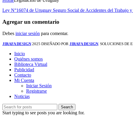
Home
Legislación de Uruguay
Ley N°16074 de Uruguay Seguro Social de Accidentes del Trabajo y
Agregar un comentario
Debes
iniciar sesión
para comentar.
JIRAFA DESIGN
2025 DISEÑADO POR
JIRAFA DESIGN
. SOLUCIONES DE
Inicio
Quiénes somos
Biblioteca Virtual
Publicidad
Contacto
Mi Cuenta
Iniciar Sesión
Registrarse
Noticias
Search
Start typing to see posts you are looking for.