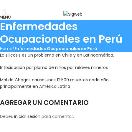
El Portal de la Seguridad y Salud en el Trabajo, Calidad y Medio
Ambiente de Latinoamérica
MENU
Enfermedades
Ocupacionales en Perú
Home
Enfermedades Ocupacionales en Perú
La silicosis es un problema en Chile y en Latinoamérica.
Intoxicación por plomo de niños por relaves mineros
Mal de Chagas causa unas 12.500 muertes cada año,
principalmente en América Latina
AGREGAR UN COMENTARIO
Debes
iniciar sesión
para comentar.