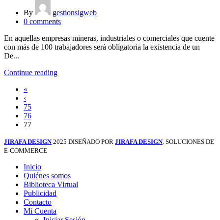
By
gestionsigweb
0
comments
En aquellas empresas mineras, industriales o comerciales que cuente
con más de 100 trabajadores será obligatoria la existencia de un
De...
Continue reading
«
‹
75
76
77
JIRAFA DESIGN
2025 DISEÑADO POR
JIRAFA DESIGN
. SOLUCIONES DE
E-COMMERCE
Inicio
Quiénes somos
Biblioteca Virtual
Publicidad
Contacto
Mi Cuenta
Iniciar Sesión