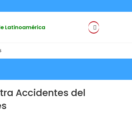
 de Latinoamérica
S
ra Accidentes del
es