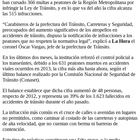
han cursado 366 multas a peatones de la Región Metropolitana por
infringir la Ley de Tránsito, y en lo que va del año la cifra alcanza
las 515 infracciones.
“Carabineros de la prefectura del Tránsito, Carreteras y Seguridad,
preocupados del aumento significativo de los atropellos en
accidentes de tránsito, dispuso la notificación de infracciones a los
peatones que no respeten la normativa legal”, explicó a
La Hora
el
coronel Óscar Vargas, jefe de la prefectura de Tránsito.
En los últimos dos meses, la institución reforzó el control policial a
los transeúntes, debido a los 631 peatones muertos en accidentes
viales ocurridos en 2013, la cifra más alta hasta ahora, según el
último balance realizado por la Comisión Nacional de Seguridad de
Tránsito (Conaset).
El balance establece que dicha cifra aumentó de 48 personas,
respecto de 2012, y representa un 39% de los 1.623 fallecidos en
accidentes de tránsito durante el año pasado.
La infracción más común es el cruce de calles o avenidas en lugares
no permitidos, como caminar al costado de las carreteras y autopistas
de alta velocidad, que no cuentan con berma ni barreras de
contención.
Este tipo de prácticas constituyen una falta grave, y la multa