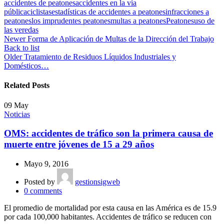
accidentes de peatones
accidentes en la vía
pública
ciclistas
estadísticas de accidentes a peatones
infracciones a
peatones
los imprudentes peatones
multas a peatones
Peatones
uso de
las veredas
Newer
Forma de Aplicación de Multas de la Dirección del Trabajo
Back to list
Older
Tratamiento de Residuos Líquidos Industriales y
Domésticos…
Related Posts
09
May
Noticias
OMS: accidentes de tráfico son la primera causa de
muerte entre jóvenes de 15 a 29 años
Mayo 9, 2016
Posted by
gestionsigweb
0
comments
El promedio de mortalidad por esta causa en las América es de 15.9
por cada 100,000 habitantes. Accidentes de tráfico se reducen con