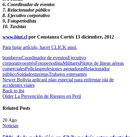
6. Coordinador de eventos
7. Relacionador público
8. Ejecutivo corporativo
9. Fotoperiodista
10. Taxistas
www.biut.cl
por Constanza Cortés 13 diciembre, 2012
Para bajar artículo, hacer CLICK aquí.
bomberos
Coordinador de eventos
Ejecutivo
corporativo
estrés
Fotoperiodista
Militares
Pilotos de líneas aéreas
comerciales
Policías
profesiones agotadoras
Relacionador
público
Soldados
taxistas
Trabajos estresantes
Newer
Bolivia aplicará plan especial para enfrentar ola de
accidentes viales
Back to list
Older
La Prevención de Riesgos en Perú
Related Posts
20
Ago
Noticias