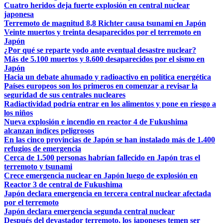
Cuatro heridos deja fuerte explosión en central nuclear
japonesa
Terremoto de magnitud 8,8 Richter causa tsunami en Japón
Veinte muertos y treinta desaparecidos por el terremoto en
Japón
¿Por qué se reparte yodo ante eventual desastre nuclear?
Más de 5.100 muertos y 8.600 desaparecidos por el sismo en
Japón
Hacia un debate ahumado y radioactivo en política energética
Países europeos son los primeros en comenzar a revisar la
seguridad de sus centrales nucleares
Radiactividad podría entrar en los alimentos y pone en riesgo a
los niños
Nueva explosión e incendio en reactor 4 de Fukushima
alcanzan índices peligrosos
En las cinco provincias de Japón se han instalado más de 1.400
refugios de emergencia
Cerca de 1.500 personas habrían fallecido en Japón tras el
terremoto y tsunami
Crece emergencia nuclear en Japón luego de explosión en
Reactor 3 de central de Fukushima
Japón declara emergencia en tercera central nuclear afectada
por el terremoto
Japón declara emergencia segunda central nuclear
Después del devastador terremoto, los japoneses temen ser