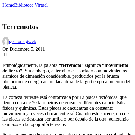
Home
Biblioteca Virtual
BIBLIOTECA VIRTUAL
Terremotos
gestionsigweb
On Diciembre 5, 2011
0
Etimológicamente, la palabra
“terremoto”
significa
“movimiento
de tierra”
. Sin embargo, el término es asociado con movimientos
sísmicos de dimensión considerable, producidos por la brusca
liberación de energía acumulada durante largo tiempo al interior del
planeta.
La corteza terrestre está conformada por 12 placas tectónicas, que
tienen cerca de 70 kilómetros de grosor, y diferentes características
físicas y químicas. Estas placas se encuentran en constante
movimiento y a veces chocan entre sí. Cuando esto sucede, una de
las placas se desplaza por arriba o por debajo de la otra, generando
cambios en la topografía terrestre.
Pero también puede ocurrir que el desplazamiento se vea dificultado