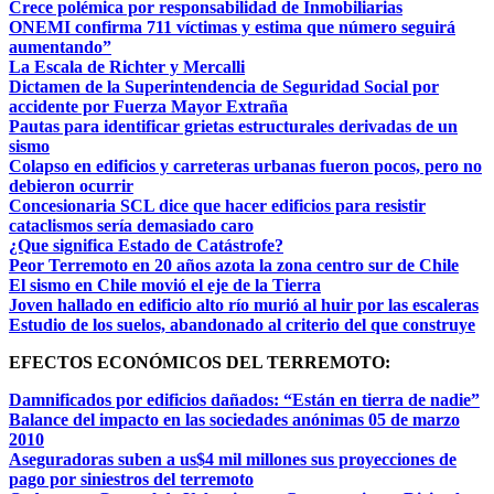
Crece polémica por responsabilidad de Inmobiliarias
ONEMI confirma 711 víctimas y estima que número seguirá
aumentando”
La Escala de Richter y Mercalli
Dictamen de la Superintendencia de Seguridad Social por
accidente por Fuerza Mayor Extraña
Pautas para identificar grietas estructurales derivadas de un
sismo
Colapso en edificios y carreteras urbanas fueron pocos, pero no
debieron ocurrir
Concesionaria SCL dice que hacer edificios para resistir
cataclismos sería demasiado caro
¿Que significa Estado de Catástrofe?
Peor Terremoto en 20 años azota la zona centro sur de Chile
El sismo en Chile movió el eje de la Tierra
Joven hallado en edificio alto río murió al huir por las escaleras
Estudio de los suelos, abandonado al criterio del que construye
EFECTOS ECONÓMICOS DEL TERREMOTO:
Damnificados por edificios dañados: “Están en tierra de nadie”
Balance del impacto en las sociedades anónimas 05 de marzo
2010
Aseguradoras suben a us$4 mil millones sus proyecciones de
pago por siniestros del terremoto