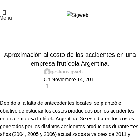
El Portal de la Seguridad y Salud en el Trabajo, Calidad y Medio Ambiente de
Latinoamérica
Menu
Noticias
Home
Noticias
NOTICIAS
Aproximación al costo de los accidentes en una
empresa frutícola Argentina.
gestionsigweb
On Noviembre 14, 2011
0
Debido a la falta de antecedentes locales, se planteó el
objetivo de estudiar los costos producidos por los accidentes
en una empresa frutícola Argentina. Se estudiaron los costos
generados por los distintos accidentes producidos durante tres
años (2004, 2005 y 2006) actualizados a valores de 2011 y