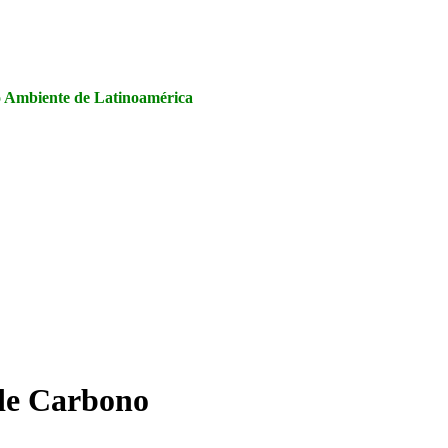
la Seguridad y Salud en el Trabajo, Calidad y Medio Ambiente de
io Ambiente de Latinoamérica
de Carbono