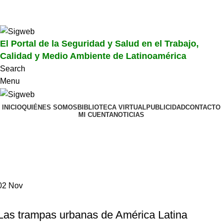
El Portal de la Seguridad y Salud en el Trabajo, Calidad y
Medio Ambiente de Latinoamérica
El Portal de la Seguridad y Salud en el Trabajo,
Calidad y Medio Ambiente de Latinoamérica
Search
Menu
INICIO
QUIÉNES SOMOS
BIBLIOTECA VIRTUAL
PUBLICIDAD
CONTACTO
MI CUENTA
NOTICIAS
Tag Archives: trampas urbanas en
américa latina
Home
Posts Tagged "trampas urbanas en américa latina"
02
Nov
NOTICIAS
Las trampas urbanas de América Latina