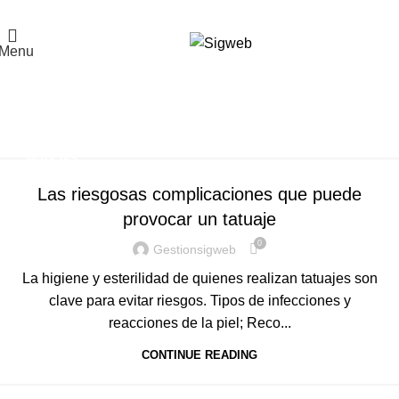
El Portal de la Seguridad y Salud en el Trabajo, Calidad y Medio Ambiente de
Latinoamérica
Menu
Tag Archives: tipos de
infección en los tatuajes
Home
Posts Tagged "tipos de infección en los tatuajes"
NOTICIAS
Las riesgosas complicaciones que puede
provocar un tatuaje
0
Gestionsigweb
La higiene y esterilidad de quienes realizan tatuajes son
clave para evitar riesgos. Tipos de infecciones y
reacciones de la piel; Reco...
CONTINUE READING