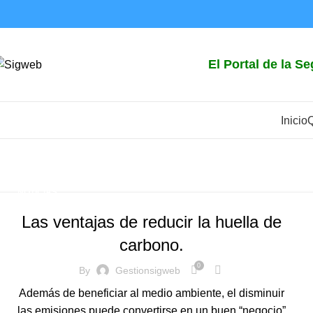
El Portal de la S
Inicio
Tag Archives: Sistema
Home
Posts Tagged "Sistema de Gestión"
NOTICIAS
Las ventajas de reducir la huella de
carbono.
0
By
Gestionsigweb
Además de beneficiar al medio ambiente, el disminuir
las emisiones puede convertirse en un buen “negocio”