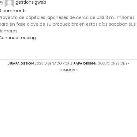
By
gestionsigweb
0
comments
Proyecto de capitales japoneses de cerca de US$ 3 mil millones
paró en fase clave de su producción: en estos días sacaban sus
primeros ...
Continue reading
JIRAFA DESIGN
2025 DISEÑADO POR
JIRAFA DESIGN
. SOLUCIONES DE E-
COMMERCE