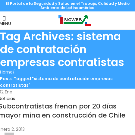
El Portal de la Seguridad y Salud en el Trabajo, Calidad y Medio
Ambiente de Latinoamérica
MENU
Tag Archives: sistema
de contratación
empresas contratistas
Home
Posts Tagged "sistema de contratación empresas
contratistas"
02
Ene
Noticias
Subcontratistas frenan por 20 días
mayor mina en construcción de Chile
Enero 2, 2013