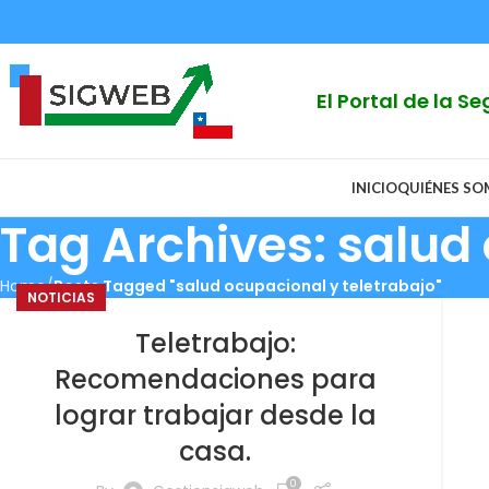
El Portal de la 
INICIO
QUIÉNES S
Tag Archives: salud
Home
Posts Tagged "salud ocupacional y teletrabajo"
NOTICIAS
Teletrabajo:
Recomendaciones para
lograr trabajar desde la
casa.
0