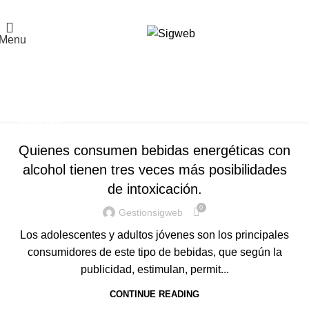
El Portal de la Seguridad y Salud en el Trabajo, Calidad y Medio Ambiente de
Latinoamérica
Menu
Tag Archives: salud en
trabajo
Home
Posts Tagged "salud en trabajo"
NOTICIAS
Quienes consumen bebidas energéticas con
alcohol tienen tres veces más posibilidades
de intoxicación.
0
Gestionsigweb
Los adolescentes y adultos jóvenes son los principales
consumidores de este tipo de bebidas, que según la
publicidad, estimulan, permit...
CONTINUE READING