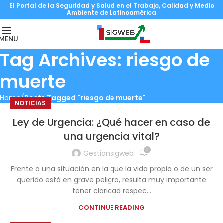
El Portal de la Seguridad y Salud en el Trabajo, Calidad y Medio
Ambiente de Latinoamérica
MENU
Tag Archives: riesgo de
muerte
Home
Posts Tagged "riesgo de muerte"
NOTICIAS
Ley de Urgencia: ¿Qué hacer en caso de
una urgencia vital?
0
Gestionsigweb
Frente a una situación en la que la vida propia o de un ser
querido está en grave peligro, resulta muy importante
tener claridad respec...
CONTINUE READING