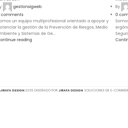
y
gestionsigweb
By
comments
0
com
omos un equipo multiprofesional orientado a apoyar y
Somos 
otenciar la gestión de la Prevención de Riesgos, Medio
ergón
mbiente y Sistemas de Ge...
Seguri
ontinue reading
Conti
JIRAFA DESIGN
2025 DISEÑADO POR
JIRAFA DESIGN
. SOLUCIONES DE E-COMME