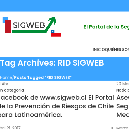
El Portal de la 
INICIO
QUIÉNES S
Tag Archives: RID SIGWEB
Home
Posts Tagged "RID SIGWEB"
1
Abr
20
Ma
in categoría
Notici
Facebook de www.sigweb.cl El Portal
Ase
de la Prevención de Riesgos de Chile
Seg
para Latinoamérica.
Med
bril 21, 2017
Marzo 