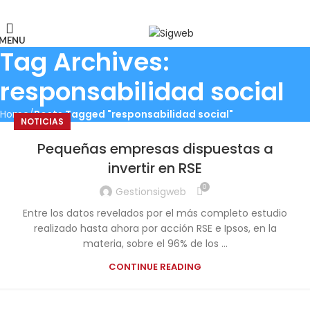
El Portal de la Seguridad y Salud en el Trabajo, Calidad y Medio
Ambiente de Latinoamérica
MENU
Tag Archives:
responsabilidad social
Home
Posts Tagged "responsabilidad social"
NOTICIAS
Pequeñas empresas dispuestas a
invertir en RSE
0
Gestionsigweb
Entre los datos revelados por el más completo estudio
realizado hasta ahora por acción RSE e Ipsos, en la
materia, sobre el 96% de los ...
CONTINUE READING